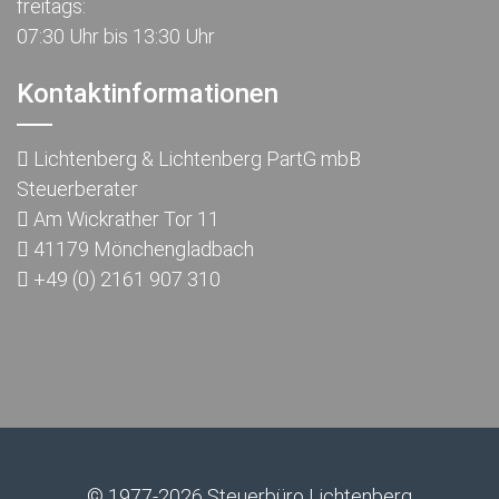
freitags:
07:30 Uhr bis 13:30 Uhr
Kontaktinformationen
Lichtenberg & Lichtenberg PartG mbB
Steuerberater
Am Wickrather Tor 11
41179 Mönchengladbach
+49 (0) 2161 907 310
© 1977-2026 Steuerbüro Lichtenberg